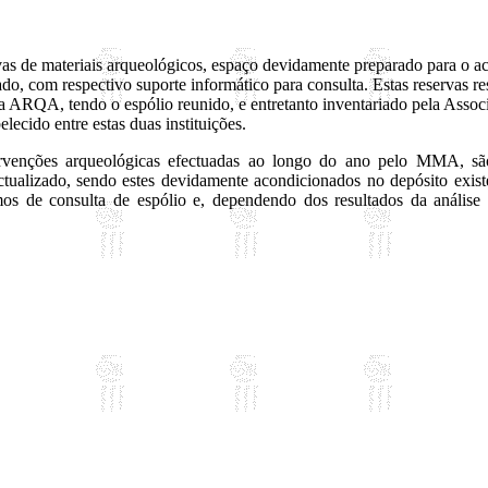
s de materiais arqueológicos, espaço devidamente preparado para o a
do, com respectivo suporte informático para consulta. Estas reservas r
 a ARQA, tendo o espólio reunido, e entretanto inventariado pela Assoc
cido entre estas duas instituições.
tervenções arqueológicas efectuadas ao longo do ano pelo MMA, são 
tualizado, sendo estes devidamente acondicionados no depósito exist
rmos de consulta de espólio e, dependendo dos resultados da análise